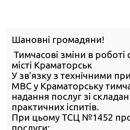
м. Павл
Шановні громадяни!
Тимчасові зміни в роботі 
ПРО
ПОСЛУГИ
КАБІНЕТ
Е-ЗАПИС
КОНТ
місті Краматорськ
У зв’язку з технічними п
РСЦ
ВОДІЯ
Головна
Новини
Суб’єкти господарювання отримали можливість виго
МВС у Краматорську тимч
надання послуг зі склада
Суб’єкти господарювання
практичних іспитів.
отримали можливість
виготовляти номерні знаки
При цьому ТСЦ №1452 пр
Богдан Драп’ятий
послуги: