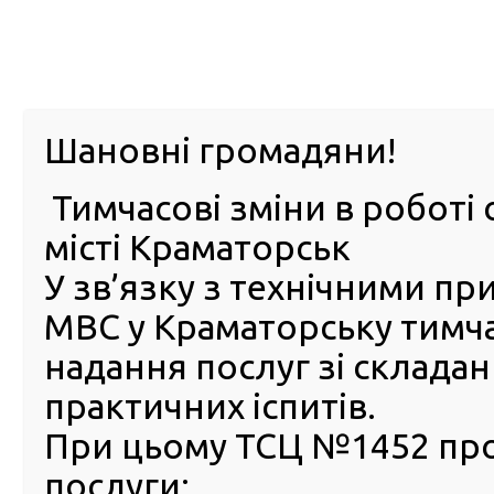
м. Павл
Шановні громадяни!
Тимчасові зміни в роботі 
ПРО
ПОСЛУГИ
КАБІНЕТ
Е-ЗАПИС
КОНТ
місті Краматорськ
У зв’язку з технічними п
РСЦ
ВОДІЯ
Головна
Новини
NISSAN NAVARA їде до захисників з подарунками від
МВС у Краматорську тимч
надання послуг зі склада
NISSAN NAVARA їде до захи
практичних іспитів.
з подарунками від сервісн
центрів МВС Хмельниччин
При цьому ТСЦ №1452 пр
послуги:
05 Лютого 2024