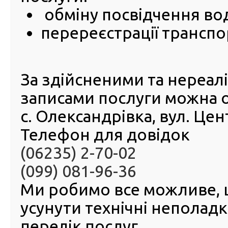
обміну посвідчення во
Єдніс
фронту
перереєстрації транспо
перемо
Колект
сервіс
МВС
Хмельн
За здійсненими та нереа
підтри
захисни
записами послуги можна 
Спі
с. Олександрівка, вул. Це
волон
небайдужими мешканцями міста придбали автомоб
Телефон для довідок
NAVARA для одного з підрозділів протиповітряної об
та укомплектували його:
(06235) 2-70-02
новою гумою
тепловізійним прицілом
(099) 081-96-36
світлодіодним прожектором
планшетом
Ми робимо все можливе,
автомобільною радіостанцією
усунути технічні неполад
портативною радіостанцією
камерою для ведення об’єктивного контролю
перелік послуг.
лазерним вказівником