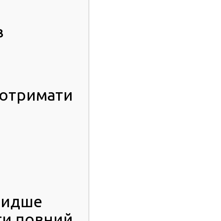
в
 отримати
видше
ти повний