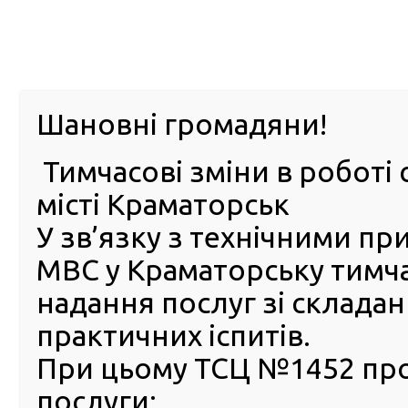
м. Павл
Шановні громадяни!
Тимчасові зміни в роботі 
ПРО
ПОСЛУГИ
КАБІНЕТ
Е-ЗАПИС
КОНТ
місті Краматорськ
У зв’язку з технічними п
РСЦ
ВОДІЯ
Головна
Новини
Підроблене посвідчення водія: як
МВС у Краматорську тимч
Підроблене посвідчення во
надання послуг зі склада
як не потрапити в руки шах
практичних іспитів.
29 Січня 2024
При цьому ТСЦ №1452 пр
Ця істо
послуги:
Але пр