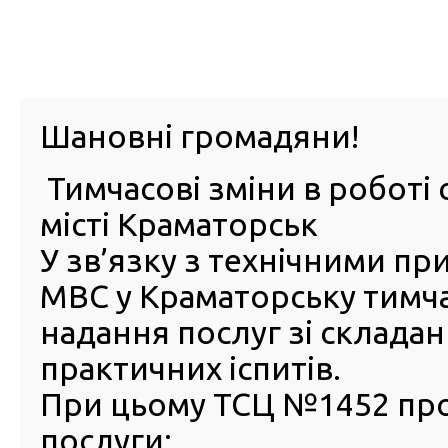
м. Павл
Шановні громадяни!
Тимчасові зміни в роботі 
ПРО
ПОСЛУГИ
КАБІНЕТ
Е-ЗАПИС
КОНТ
місті Краматорськ
У зв’язку з технічними п
РСЦ
ВОДІЯ
Головна
Новини
Юні одесити заколядували у сер
МВС у Краматорську тимч
Юні одесити заколядували
надання послуг зі склада
сервісних центрах МВС
практичних іспитів.
12 Січня 2024
При цьому ТСЦ №1452 пр
Колядк
послуги:
символі