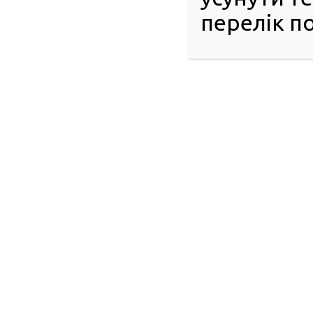
перелік по
Проєкт покликаний створити рівні можливості для кожног
сервісних центрів МВС. Один раз після теоретичного модул
МВС і отримати допуск до навчання з практики. А потім 
скласти практику в сервісному ценрі МВС і отримати своє пе