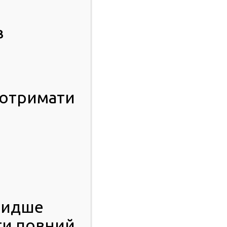
в
 отримати
видше
ти повний