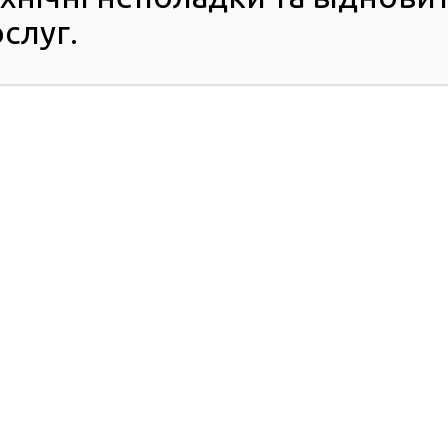
слуг.
о та кожної. Кандидати у водії двічі звертаються до
я, щоб скласти теоретичну частину в сервісному центрі
після практичного модуля навчання, щоб уже успішно
рше посвідчення водія.