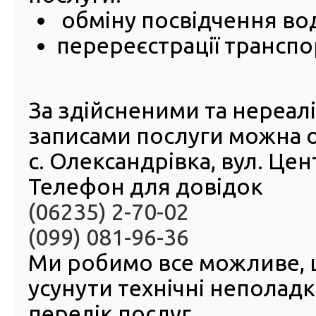
обміну посвідчення во
Міністе
внутріш
перереєстрації транспо
Міністе
цифров
трансфо
послуга
Дії вж
За здійсненими та нереа
2023 
запу
записами послуги можна 
функції під час Diia Summit повідомив Президе
с. Олександрівка, вул. Це
Володимир Зеленський.
«Революційна послуга – те, що вже зараз звільняє від
Телефон для довідок
багатьох наших громадян, мільйони людей. Сьогод
запрацює онлайн-послуга купівлі-продажу машин у Дії»
(06235) 2-70-02
Володимир Зеленський. Міністр внутрішніх справ У
(099) 081-96-36
Клименко під час виступу розповів детальніше про к
сервісом.
Ми робимо все можливе,
усунути технічні неполад
перелік послуг.