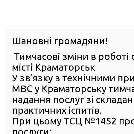
м. Павл
Шановні громадяни!
Тимчасові зміни в роботі 
ПРО
ПОСЛУГИ
КАБІНЕТ
Е-ЗАПИС
КОНТ
місті Краматорськ
У зв’язку з технічними п
РСЦ
ВОДІЯ
Головна
Новини
Відзавтра українці зможуть пере
МВС у Краматорську тимч
Відзавтра українці зможуть
надання послуг зі склада
перереєструвати авто в
практичних іспитів.
застосунку Дія
При цьому ТСЦ №1452 пр
19 Грудня 2023
послуги:
Завдяк