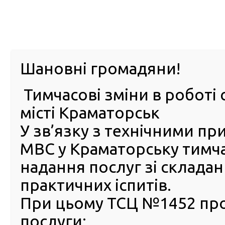
м. Павл
Шановні громадяни!
Тимчасові зміни в роботі 
ПРО
ПОСЛУГИ
КАБІНЕТ
Е-ЗАПИС
КОНТ
місті Краматорськ
У зв’язку з технічними п
РСЦ
ВОДІЯ
Головна
Новини
Працівники сервісних центрів МВ
МВС у Краматорську тимч
Працівники сервісних цент
надання послуг зі склада
МВС передали допомогу д
практичних іспитів.
наших захисників
При цьому ТСЦ №1452 пр
06 Грудня 2023
послуги:
Холо