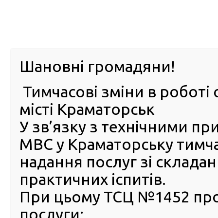
м. Павл
Шановні громадяни!
Тимчасові зміни в роботі 
ПРО
ПОСЛУГИ
КАБІНЕТ
Е-ЗАПИС
КОНТ
місті Краматорськ
У зв’язку з технічними п
РСЦ
ВОДІЯ
Головна
Новини
Працівники сервісних центрів МВС провели урок з пр
МВС у Краматорську тимч
«Охматдит»
надання послуг зі склада
Працівники сервісних цент
практичних іспитів.
МВС провели урок з прави
При цьому ТСЦ №1452 пр
дорожнього руху в дитячій
послуги:
лікарні «Охматдит»