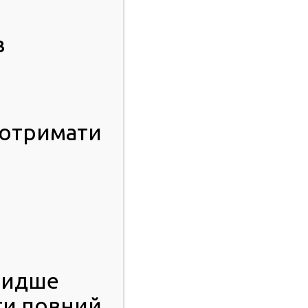
в
 отримати
видше
ти повний