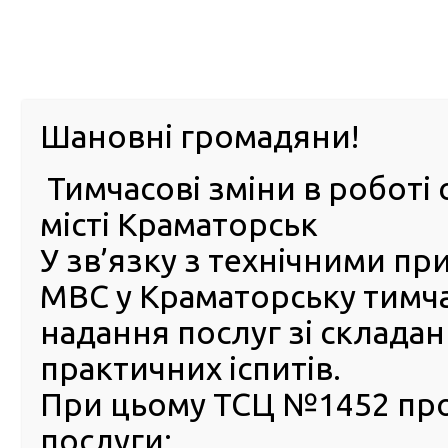
м. Павл
Шановні громадяни!
Тимчасові зміни в роботі 
ПРО
ПОСЛУГИ
КАБІНЕТ
Е-ЗАПИС
КОНТ
місті Краматорськ
У зв’язку з технічними п
РСЦ
ВОДІЯ
Головна
Новини
Микола Рудик в ефірі «Суспільне.Спротив» розповів
МВС у Краматорську тимч
надання послуг зі склада
Микола Рудик в ефірі
практичних іспитів.
«Суспільне.Спротив» розпо
про вартість популярних п
При цьому ТСЦ №1452 пр
номерних знаків
послуги: