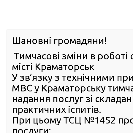
м. Павл
Шановні громадяни!
Тимчасові зміни в роботі 
ПРО
ПОСЛУГИ
КАБІНЕТ
Е-ЗАПИС
КОНТ
місті Краматорськ
У зв’язку з технічними п
РСЦ
ВОДІЯ
Головна
Новини
Збільшився попит на обмін посвідчення водія онлай
МВС у Краматорську тимч
телемарафону
надання послуг зі склада
Збільшився попит на обмі
практичних іспитів.
посвідчення водія онлайн:
При цьому ТСЦ №1452 пр
Володимир Баранець в ефі
послуги:
національного телемарафо