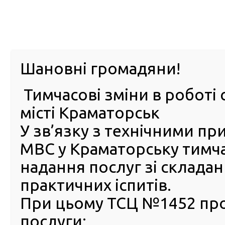
м. Павл
Шановні громадяни!
Тимчасові зміни в роботі 
ПРО
ПОСЛУГИ
КАБІНЕТ
Е-ЗАПИС
КОНТ
місті Краматорськ
У зв’язку з технічними п
РСЦ
ВОДІЯ
Головна
Новини
Обмін посвідчення водія для військовослужбовців у
МВС у Краматорську тимч
надання послуг зі склада
Обмін посвідчення водія 
практичних іспитів.
військовослужбовців у
сервісному центрі МВС м.
При цьому ТСЦ №1452 пр
Кам’янець-Подільський
послуги: