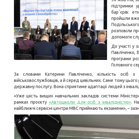
підтримки у
барʼєрів: е
пройшли вже 
Подільського
розповіли пр
допомоги слу
До участі у 
Павліченко, 
програми роз
Головного се
За словами Катерини Павліченко, кількість осіб з
військовослужбовців, а й серед цивільних. Саме тому цьог
державну послугу. Вона сприятиме адаптації людей з інвал
«Уже шість вищих навчальних закладів системи Міністерс
рамках проєкту
«Автошколи для осіб з інвалідністю»
. Н
найближчі сервісні центри МВС приймають екзамени», – заз