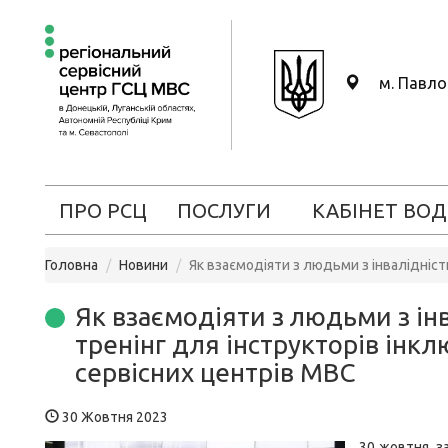
м. Павл
ПРО РСЦ
ПОСЛУГИ
КАБІНЕТ ВОД
Головна
Новини
Як взаємодіяти з людьми з інвалідніст
Як взаємодіяти з людьми з інв
тренінг для інструкторів інк
сервісних центрів МВС
30 Жовтня 2023
30 жовтня, за