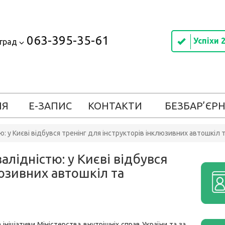
063-395-35-61
Успіхи 
оград
ІЯ
Е-ЗАПИС
КОНТАКТИ
БЕЗБАР’ЄРН
ю: у Києві відбувся тренінг для інструкторів інклюзивних автошкіл 
алідністю: у Києві відбувся
люзивних автошкіл та
 ініціативи Міністерства внутрішніх справ України та за