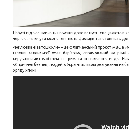
Набуті під час навчань навички допоможуть спеціалістам кр
чергою, – відчути компетентність фахівців та готовність до
«Інклюзивні автошколи» – це флагманський проєкт МВС в ме
Олени Зеленської «Без бар’єрів», спрямований на рівні
керування автомобілем і отримати посвідчення водія. Нав
«Сприяння безпеці людей в Україні шляхом реагування на ба
Уряду Японії.