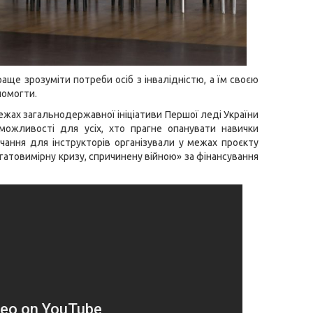
аще зрозуміти потреби осіб з інвалідністю, а їм своєю
помогти.
жах загальнодержавної ініціативи Першої леді України
 можливості для усіх, хто прагне опанувати навички
чання для інструкторів організували у межах проєкту
гатовимірну кризу, спричинену війною» за фінансування