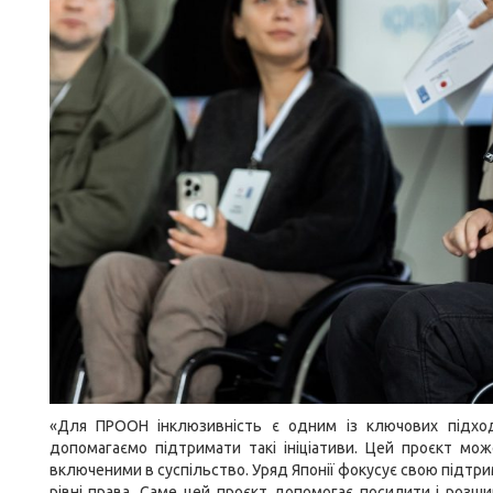
«Для ПРООН інклюзивність є одним із ключових підход
допомагаємо підтримати такі ініціативи. Цей проєкт мо
включеними в суспільство. Уряд Японії фокусує свою підтр
рівні права. Саме цей проєкт допомогає посилити і розш