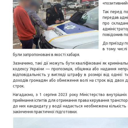
«позитивний»
Так перед по
передав адмі
про складанн
адміністрато
повідомив по
До приїзду по
в тому числі
були запропоновані в якості хабаря.
Зазначимо, такі дії можуть бути кваліфіковані як криміна
кодексу України — пропозиція, обіцянка або надання непр
відповідальність у вигляді штрафу в розмірі від однієї 
доходів громадян або обмеження волі на строк від двох д
строк.
Нагадаємо, з 1 серпня 2023 року Міністерство внутрішні
приймання іспитів для отримання права керування транспор
до них кандидату у водії надається необмежена кількість 
закінчення практичної підготовки.