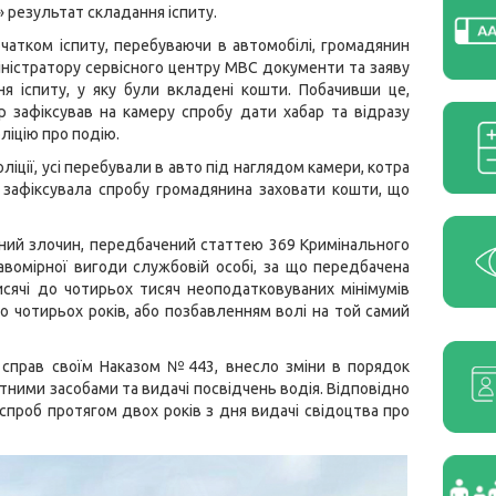
 результат складання іспиту.
чатком іспиту, перебуваючи в автомобілі, громадянин
ністратору сервісного центру МВС документи та заяву
я іспиту, у яку були вкладені кошти. Побачивши це,
р зафіксував на камеру спробу дати хабар та відразу
ліцію про подію.
ліції, усі перебували в авто під наглядом камери, котра
 зафіксувала спробу громадянина заховати кошти, що
льний злочин, передбачений статтею 369 Кримінального
авомірної вигоди службовій особі, за що передбачена
тисячі до чотирьох тисяч неоподатковуваних мінімумів
о чотирьох років, або позбавленням волі на той самий
х справ своїм Наказом №443, внесло зміни в порядок
тними засобами та видачі посвідчень водія. Відповідно
спроб протягом двох років з дня видачі свідоцтва про