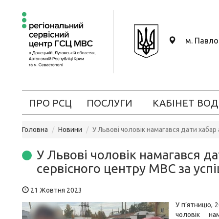
м. Павл
ПРО РСЦ
ПОСЛУГИ
КАБІНЕТ ВОД
Головна
Новини
У Львові чоловік намагався дати хабар
У Львові чоловік намагався да
сервісного центру МВС за усп
21 Жовтня 2023
У п’ятницю, 
чоловік на