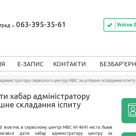
063-395-35-61
Успіхи 
оград
ІЯ
Е-ЗАПИС
КОНТАКТИ
БЕЗБАР’ЄРН
 адміністратору сервісного центру МВС за успішне складання іспиту
ти хабар адміністратору
ішне складання іспиту
20 жовтня, в сервісному центрі МВС №4641 міста Львів
магався дати хабар адміністратору центру за