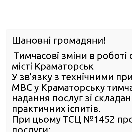
м. Павл
Шановні громадяни!
Тимчасові зміни в роботі 
ПРО
ПОСЛУГИ
КАБІНЕТ
Е-ЗАПИС
КОНТ
місті Краматорськ
У зв’язку з технічними п
РСЦ
ВОДІЯ
Головна
Новини
Громадяни можуть замовити доставку посвідчення в
МВС у Краматорську тимч
ефірі загальнонаціонального марафону «Єдині новини»
надання послуг зі склада
Громадяни можуть замови
практичних іспитів.
доставку посвідчення водія
При цьому ТСЦ №1452 пр
кордоном: Богдан Драп’яти
послуги:
прямому ефірі