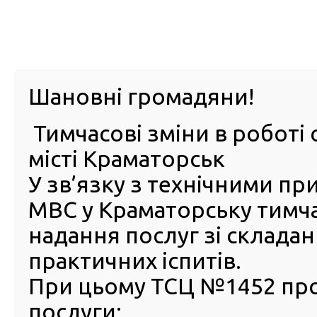
м. Павл
Шановні громадяни!
Тимчасові зміни в роботі 
ПРО
ПОСЛУГИ
КАБІНЕТ
Е-ЗАПИС
КОНТ
місті Краматорськ
У зв’язку з технічними п
РСЦ
ВОДІЯ
Головна
Новини
Головний сервісний центр МВС отримав статус спосте
МВС у Краматорську тимч
реєстрації транспортних засобів та водіїв
надання послуг зі склада
Головний сервісний центр
практичних іспитів.
отримав статус спостерігач
При цьому ТСЦ №1452 пр
Асоціації європейських орг
послуги:
реєстрації транспортних за