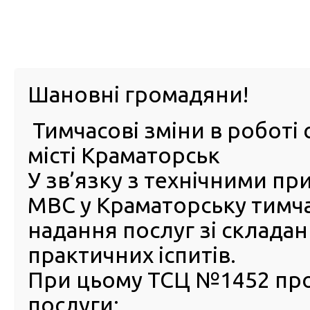
м. Павл
Шановні громадяни!
Тимчасові зміни в роботі 
ПРО
ПОСЛУГИ
КАБІНЕТ
Е-ЗАПИС
КОНТ
місті Краматорськ
У зв’язку з технічними п
РСЦ
ВОДІЯ
Головна
Новини
Сервісні центри МВС відновили по
МВС у Краматорську тимч
Сервісні центри МВС відн
надання послуг зі склада
понад 56,5 тис посвідчень 
практичних іспитів.
цього року
При цьому ТСЦ №1452 пр
03 Жовтня 2023
послуги:
Часто 