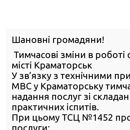
м. Павл
Шановні громадяни!
Тимчасові зміни в роботі 
ПРО
ПОСЛУГИ
КАБІНЕТ
Е-ЗАПИС
КОНТ
місті Краматорськ
У зв’язку з технічними п
РСЦ
ВОДІЯ
Головна
Новини
Майже 11 тис осіб продовжили зб
МВС у Краматорську тимч
Майже 11 тис осіб продов
надання послуг зі склада
зберігання номерних знакі
практичних іспитів.
онлайн
При цьому ТСЦ №1452 пр
02 Жовтня 2023
послуги:
Часто в