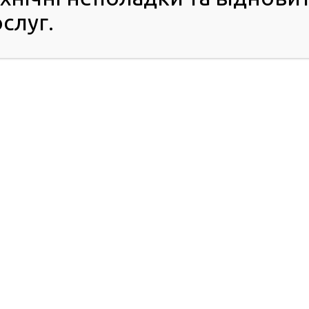
слуг.
 до навчання та перенавчання кожного громадянина без
тотранспорт категорії В й ручне керування автівкою.
станційно та за зручним графіком.