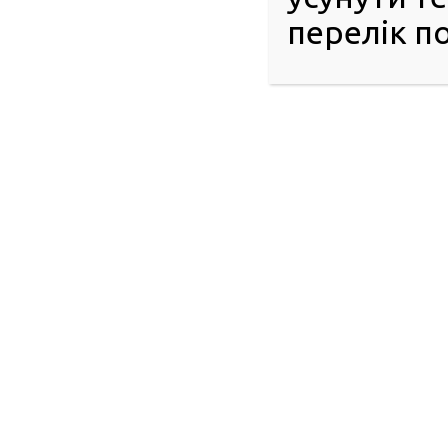
перелік по
В автошколі створені всі умови для інклюзивного доступу
винятків. Тут особи з інвалідністю можуть опанувати ав
Навчання проходить в інклюзивних групах, індивідуально, ди