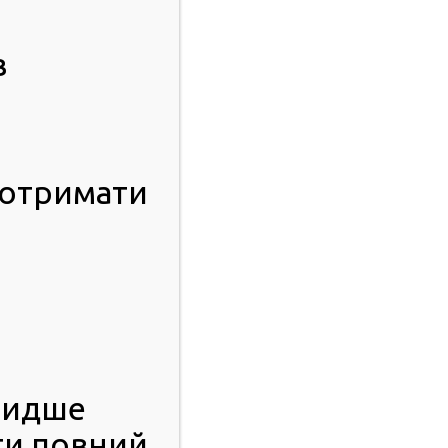
в
 отримати
видше
ти повний