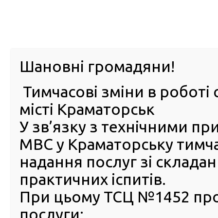
м. Павл
Шановні громадяни!
Тимчасові зміни в роботі 
ПРО
ПОСЛУГИ
КАБІНЕТ
Е-ЗАПИС
КОНТ
місті Краматорськ
У зв’язку з технічними п
РСЦ
ВОДІЯ
Головна
Новини
Обмін посвідчення водія для вог
МВС у Краматорську тимч
Обмін посвідчення водія 
надання послуг зі склада
вогнеборців в Сервісному 
практичних іспитів.
МВС м. Херсона
При цьому ТСЦ №1452 пр
13 Серпня 2023
послуги:
Україн