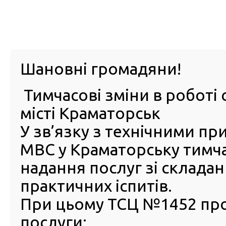
м. Павл
Шановні громадяни!
Тимчасові зміни в роботі 
ПРО
ПОСЛУГИ
КАБІНЕТ
Е-ЗАПИС
КОНТ
місті Краматорськ
У зв’язку з технічними п
РСЦ
ВОДІЯ
Головна
Новини
Адміністратори сервісних центрів МВС Рівненщини 
МВС у Краматорську тимч
та вивчати жестову мову
надання послуг зі склада
Адміністратори сервісних
практичних іспитів.
центрів МВС Рівненщини т
При цьому ТСЦ №1452 пр
Волині продовжують навча
послуги:
безбар’єрності та вивчати