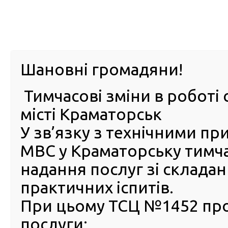
м. Павл
Шановні громадяни!
Тимчасові зміни в роботі 
ПРО
ПОСЛУГИ
КАБІНЕТ
Е-ЗАПИС
КОНТ
місті Краматорськ
У зв’язку з технічними п
РСЦ
ВОДІЯ
Головна
Новини
Стартує пілотний проєкт із забезпечення прозорих і
МВС у Краматорську тимч
надання послуг зі склада
Стартує пілотний проєкт із
практичних іспитів.
забезпечення прозорих ісп
сервісних центрах МВС у 4
При цьому ТСЦ №1452 пр
областях
послуги: