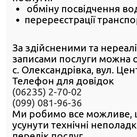
25 Травня 2023
обміну посвідчення во
Головни
перереєстрації транспо
центр 
запуск
проєк
як
За здійсненими та нереа
забезпе
максим
записами послуги можна 
прозо
складан
с. Олександрівка, вул. Це
сервіс
МВС.
Телефон для довідок
стосуватимуться технічних умов у класах для
теоретичних іспитів та автомобілів для складання
(06235) 2-70-02
іспитів.
(099) 081-96-36
Пілотний проєкт стосуватиметься Львівської,
Вінницької та Київської областей. Інших регіонів зм
Ми робимо все можливе,
торкнуться. За результатами пілотного проєкту, після
усіх можливих нюансів, станеться масштабування 
усунути технічні неполад
Україну.
перелік послуг.
«Досвід пілотного запуску в кількох регіонах покаже 