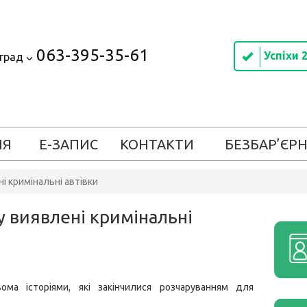
063-395-35-61
Успіхи 
оград
ІЯ
Е-ЗАПИС
КОНТАКТИ
БЕЗБАР’ЄРН
і кримінальні автівки
у виявлені кримінальні
ома історіями, які закінчилися розчаруванням для