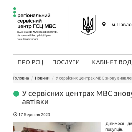
м. Павл
ПРО РСЦ
ПОСЛУГИ
КАБІНЕТ ВОД
Головна
Новини
У сервісних центрах МВС знову виявлен
У сервісних центрах МВС знов
автівки
17 Березня 2023
Ділимося дв
покупців.