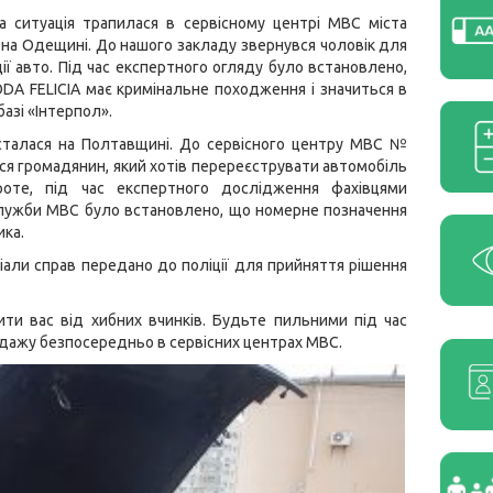
а ситуація трапилася в сервісному центрі МВС міста
 на Одещині. До нашого закладу звернувся чоловік для
ії авто. Під час експертного огляду було встановлено,
DA FELICIA має кримінальне походження і значиться в
азі «Інтерпол».
 сталася на Полтавщині. До сервісного центру МВС №
ся громадянин, який хотів перереєструвати автомобіль
оте, під час експертного дослідження фахівцями
служби МВС було встановлено, що номерне позначення
ика.
еріали справ передано до поліції для прийняття рішення
ити вас від хибних вчинків. Будьте пильними під час
родажу безпосередньо в сервісних центрах МВС.