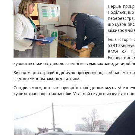
Перша прикр
Подільск, що
перереєстрац
що кузов SKO
міжнародній б
Інша історія
5341 звернув
BMW X5. Пр
Експертної 
кузова автівки піддавалося зміні не в умовах завода-виробн
Звісно ж, реєстраційні дії було призупинено, а зібрані мат
згідно з чинним законодавством.
Сподіваємося, що такі прикрі історії допоможуть убезпеч
купівлі транспортних засобів. Укладайте договір купівлі-п