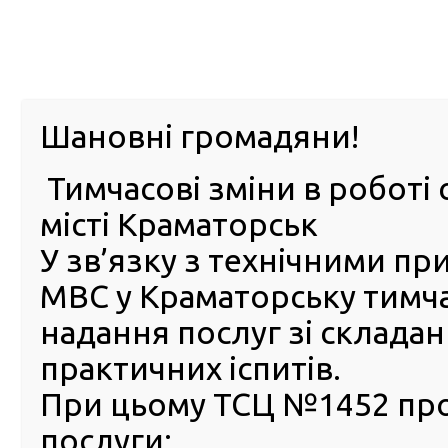
м. Павл
Шановні громадяни!
Тимчасові зміни в роботі 
ПРО
ПОСЛУГИ
КАБІНЕТ
Е-ЗАПИС
КОНТ
місті Краматорськ
У зв’язку з технічними п
РСЦ
ВОДІЯ
Головна
Новини
Микола Рудик про обмін посвідчення водія за кордон
МВС у Краматорську тимч
світу
надання послуг зі склада
Микола Рудик про обмін
практичних іспитів.
посвідчення водія за корд
При цьому ТСЦ №1452 пр
та запуск надання послуги 
послуги:
трьох країнах світу