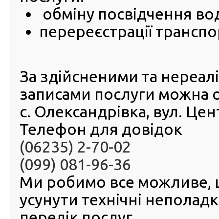
обміну посвідчення во
23 Лютого 2023
перереєстрації транспо
Тема
посвід
за к
актуал
За здійсненими та нереа
тижня, 
трьох
записами послуги можна 
запрац
мобільн
с. Олександрівка, вул. Це
програм
компле
Телефон для довідок
колег із Державної міграційної служби України: в
Словаччині та Чехії. Але поки що ці нові підрозділи Д
(06235) 2-70-02
ще не обмінюють посвідчення водія. Про ц
(099) 081-96-36
загальнонаціонального телемарафону «Єдині Новин
начальник Головного сервісного центру МВС Микола Р
Ми робимо все можливе,
Адміністратори центрів Інспектори підрозділів
у 
Братиславі та Празі уже активно надають послуги з
усунути технічні неполад
паспортних документів для громадян України й 
перелік послуг.
навчаються, аби надавати послугу обміну посвідчення в