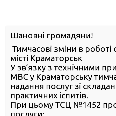
м. Павл
Шановні громадяни!
Тимчасові зміни в роботі 
ПРО
ПОСЛУГИ
КАБІНЕТ
Е-ЗАПИС
КОНТ
місті Краматорськ
У зв’язку з технічними п
РСЦ
ВОДІЯ
Головна
Новини
Польща розширила можливості використання українс
МВС у Краматорську тимч
дорожньому русі
надання послуг зі склада
Польща розширила можлив
практичних іспитів.
використання українських
При цьому ТСЦ №1452 пр
документів, які дозволяют
послуги:
участь у дорожньому русі