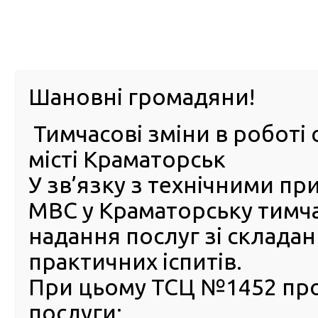
м. Павл
Шановні громадяни!
Тимчасові зміни в роботі 
ПРО
ПОСЛУГИ
КАБІНЕТ
Е-ЗАПИС
КОНТ
місті Краматорськ
У зв’язку з технічними п
РСЦ
ВОДІЯ
Головна
Новини
У Дніпрі працівники сервісного 
МВС у Краматорську тимч
У Дніпрі працівники сервіс
надання послуг зі склада
центру виявили фейкове
практичних іспитів.
посвідчення водія
При цьому ТСЦ №1452 пр
12 Листопада 2022
послуги:
До се