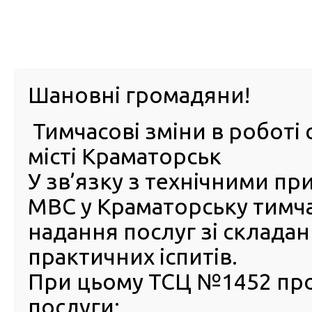
м. Павл
Шановні громадяни!
Тимчасові зміни в роботі 
ПРО
ПОСЛУГИ
КАБІНЕТ
Е-ЗАПИС
КОНТ
місті Краматорськ
У зв’язку з технічними п
РСЦ
ВОДІЯ
Головна
Новини
Розповідаємо про героїв сервісни
МВС у Краматорську тимч
Розповідаємо про героїв
надання послуг зі склада
сервісних центрів МВС. Киї
практичних іспитів.
28 Вересня 2022
При цьому ТСЦ №1452 пр
Брати
послуги:
відпові