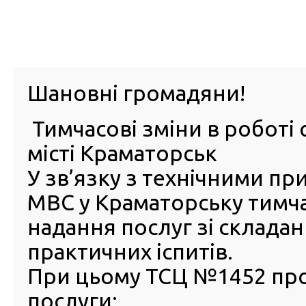
м. Павл
Шановні громадяни!
Тимчасові зміни в роботі 
ПРО
ПОСЛУГИ
КАБІНЕТ
Е-ЗАПИС
КОНТ
місті Краматорськ
У зв’язку з технічними п
РСЦ
ВОДІЯ
Головна
Новини
Фотовиставка «Герої МВС» у найб
МВС у Краматорську тимч
Фотовиставка «Герої МВС» 
надання послуг зі склада
найбільшому в Україні
практичних іспитів.
сервісному центрі МВС
При цьому ТСЦ №1452 пр
23 Вересня 2022
послуги:
Головни