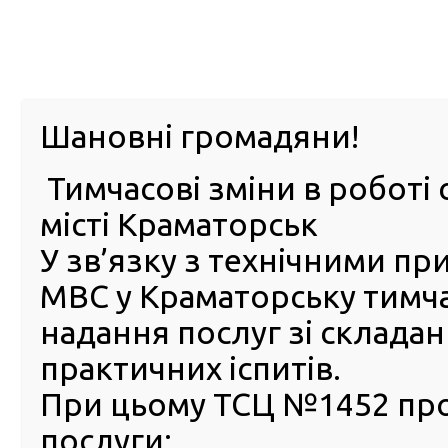
м. Павл
Шановні громадяни!
Тимчасові зміни в роботі 
ПРО
ПОСЛУГИ
КАБІНЕТ
Е-ЗАПИС
КОНТ
місті Краматорськ
У зв’язку з технічними п
РСЦ
ВОДІЯ
Головна
Новини
Відтепер можна призначити і скасувати належного к
МВС у Краматорську тимч
надання послуг зі склада
Відтепер можна призначити
практичних іспитів.
скасувати належного
користувача в Електронно
При цьому ТСЦ №1452 пр
кабінеті водія
послуги: