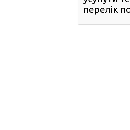
допомогти. Як і всі українці, я мрію, щоб ця війна якн
перелік по
разом! Все буде Україна!»