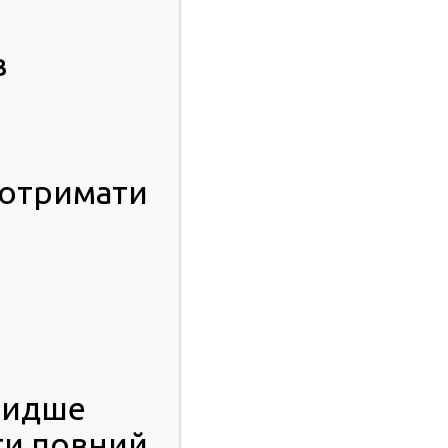
в
 отримати
видше
ти повний