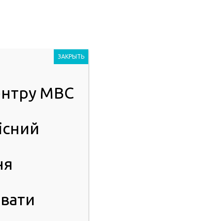
Людям із
2023
порушенням
ЗАКРЫТЬ
зору
центру МВС
ІСТЬ
ПУБЛІЧНА ІНФОРМАЦІЯ
існий
ня
вати