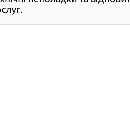
айшвидше завершилась нашою перемогою. Наближаємо її
слуг.