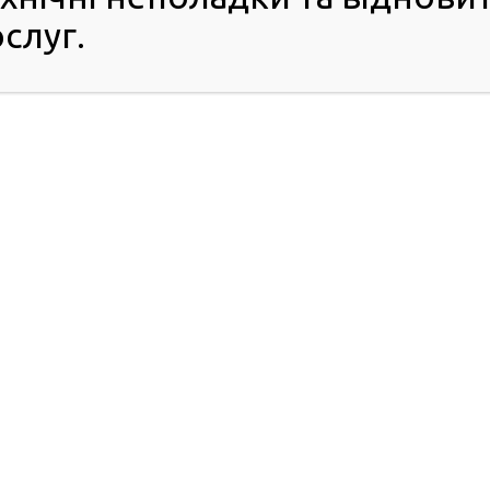
мі реального часу. Це означає, що після того, як ваш
слуг.
 у сервісному центрі МВС, він автоматично перестане
ідправитись реєструвати авто, краще вибрати відразу
ені, що бажана комбінація дістанеться точно вам.
мативних актів, які врегулюють можливість бронювання
шніх справ України Богдан Драп’ятий.
ів МВС можна отримати за телефоном (044) 290-19-88
сбук
. Відповіді на найпоширеніші питання та корисну