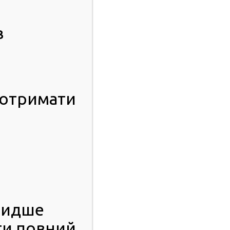
в
 отримати
видше
ти повний