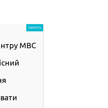
Людям із
2023
порушенням
ЗАКРЫТЬ
зору
центру МВС
ІСТЬ
ПУБЛІЧНА ІНФОРМАЦІЯ
існий
ня
вати