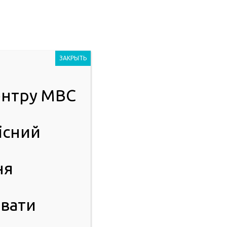
Людям із
2023
порушенням
ЗАКРЫТЬ
зору
центру МВС
ІСТЬ
ПУБЛІЧНА ІНФОРМАЦІЯ
існий
ня
вати