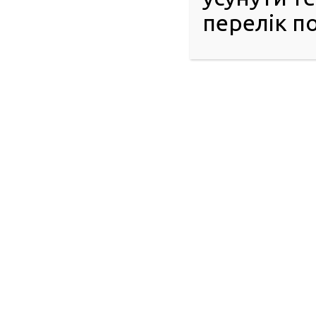
перелік по
© 2016-2026 Регіональний сервісний центр ГСЦ МВС в
Донецькій, Луганській областях, Автономній Республіці
Крим та м. Севастополі
51404, м. Павлоград, вул. Дніпровська, 10
Інформаційний центр: 063-395-35-61