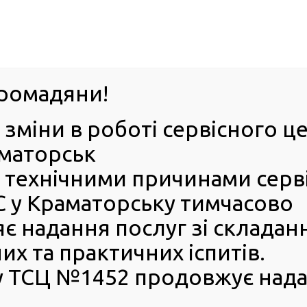
063-395-35-61
Успіхи 
оград
ромадяни!
 зміни в роботі сервісного 
ІЯ
Е-ЗАПИС
КОНТАКТИ
БЕЗБАР’ЄРН
аматорськ
 з технічними причинами серв
національні посвідчення водія на території ОАЕ
 у Краматорську тимчасово
мінювати національні
є надання послуг зі складан
ії ОАЕ
х та практичних іспитів.
 ТСЦ №1452 продовжує нада
 Кабінету Міністрів України прийнято
постанову
, якою
 підписаний раніше Меморандум про взаєморозуміння