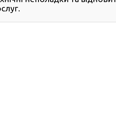
слуг.
ПРО РСЦ
ПОСЛУГИ
Хто ми
Обов’язковий
Керівництво ГСЦ
технічний контроль
Структура
Порядок доступу до
Розпорядок роботи
НАІС
Графіки особистого
FAQ
прийому