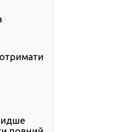
в
 отримати
видше
ти повний