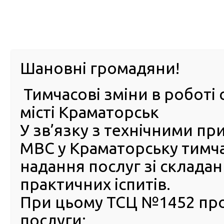
м. Павл
Шановні громадяни!
Тимчасові зміни в роботі 
ПРО
ПОСЛУГИ
КАБІНЕТ
Е-ЗАПИС
КОНТ
місті Краматорськ
У зв’язку з технічними п
РСЦ
ВОДІЯ
Головна
Новини
Сервісні центри МВС за чесне на
МВС у Краматорську тимч
Сервісні центри МВС за че
надання послуг зі склада
надання послуг
практичних іспитів.
09 Квітня 2021
При цьому ТСЦ №1452 пр
Аналітиками від
послуги:
електронних по