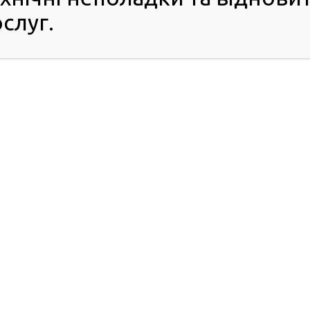
слуг.
 водії можуть користуватися посвідченнями водія, які
автомобіль, а резиденти та люди, які працюють в ОАЕ,
еві», — зазначив Арсен Аваков.
відчень водія МВС уклало з урядом Італії, Туреччини та
кою Британією, заплановано подальше розширення цієї