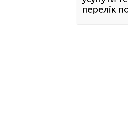
перелік по
Арсен Аваков підкреслив, що після підписання Меморандуму,
отримали у своїй країні.
«Відтепер туристи зможуть за своїми правами орендувати 
зможуть безкоштовно і без іспитів обмінювати права на місц
Нагадаємо, раніше угоду про взаємне визнання та обмін пос
Іспанії. Тривають такі ж перемовини із Францією та Вели
правової бази на взаємини із іншими країнами.