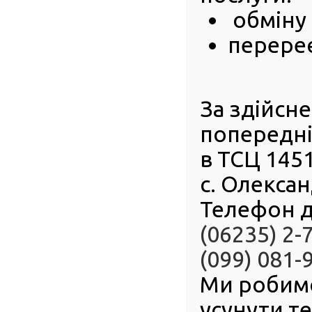
обміну 
України В
Еміратів, 
перереє
прем’єр-міні
Заїд Аль Н
боротьби з
взаєморозу
визнання та
За здійсн
попередні
в ТСЦ 145
с. Олексан
Телефон д
(06235) 2-
(099) 081-
Ми робим
усунути т