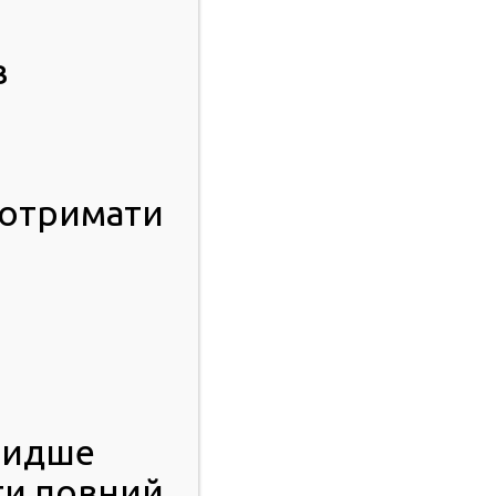
в
 отримати
видше
ти повний