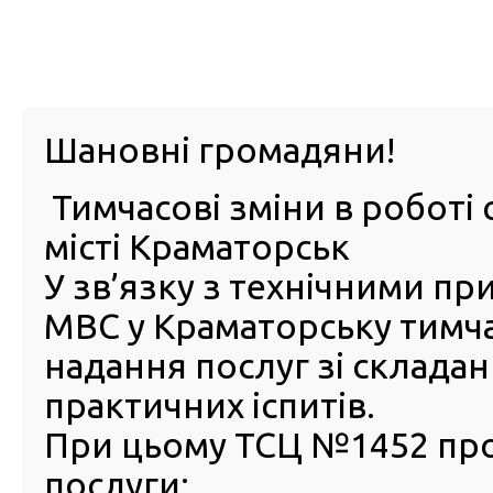
м. Павл
Шановні громадяни!
Тимчасові зміни в роботі 
ПРО
ПОСЛУГИ
КАБІНЕТ
Е-ЗАПИС
КОНТ
місті Краматорськ
У зв’язку з технічними п
РСЦ
ВОДІЯ
Головна
Новини
Сервісні центри МВС розширюють
МВС у Краматорську тимч
Сервісні центри МВС
надання послуг зі склада
розширюють надання посл
практичних іспитів.
онлайн
При цьому ТСЦ №1452 пр
21 Грудня 2020
послуги:
16 гр