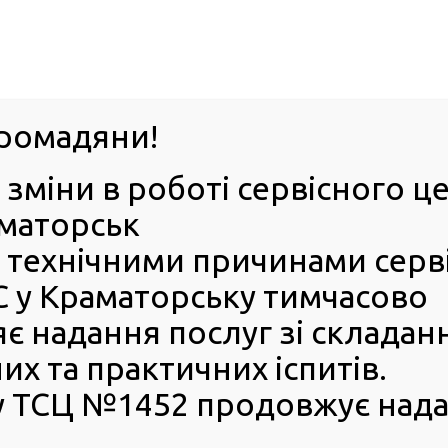
063-395-35-61
Успіхи 
оград
ромадяни!
 зміни в роботі сервісного 
ІЯ
Е-ЗАПИС
КОНТАКТИ
БЕЗБАР’ЄРН
аматорськ
 з технічними причинами серв
в у новому сервісному центрі МВС Львівщини
 у Краматорську тимчасово
их знаків у новому
є надання послуг зі складан
щини
х та практичних іспитів.
 ТСЦ №1452 продовжує нада
 електромобільну спільноту з маленьким, але вкрай
важливим кроком! Сервісні центри МВС розпочинають