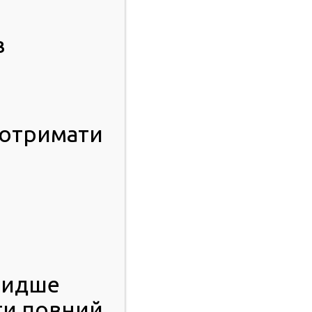
в
 отримати
видше
ти повний