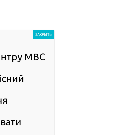
Людям із
2023
порушенням
ЗАКРЫТЬ
зору
центру МВС
ІСТЬ
ПУБЛІЧНА ІНФОРМАЦІЯ
існий
ня
вати