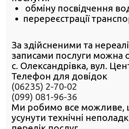
регіона
обміну посвідчення во
сервіс
ГСЦ
перереєстрації транспо
Донець
(філія 
адре
Маріуп
За здійсненими та нереа
Нове 
відбуде
записами послуги можна 
засідан
держав
с. Олександрівка, вул. Це
акредитаційної комісії РСЦ ГСЦ МВС в Донецькій област
Телефон для довідок
(06235) 2-70-02
(099) 081-96-36
Ми робимо все можливе,
усунути технічні неполад
перелік послуг.
© 2016-2026 Регіональний сервісний центр ГСЦ МВС в Д