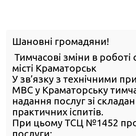
м. Павл
Шановні громадяни!
Тимчасові зміни в роботі 
ПРО
ПОСЛУГИ
КАБІНЕТ
Е-ЗАПИС
КОНТ
місті Краматорськ
У зв’язку з технічними п
РСЦ
ВОДІЯ
Головна
Новини
7 липня 2020 року відбудеться з
МВС у Краматорську тимч
7 липня 2020 року відбуде
надання послуг зі склада
засідання ДАК
практичних іспитів.
01 Липня 2020
При цьому ТСЦ №1452 пр
7 липня
послуги:
10:00 у