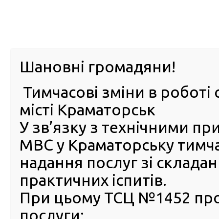
м. Павл
Шановні громадяни!
Тимчасові зміни в роботі 
ПРО
ПОСЛУГИ
КАБІНЕТ
Е-ЗАПИС
КОНТ
місті Краматорськ
У зв’язку з технічними п
РСЦ
ВОДІЯ
Головна
Новини
Змінились процедури видачі посвідчень водія, підго
МВС у Краматорську тимч
надання послуг зі склада
Змінились процедури вида
практичних іспитів.
посвідчень водія, підготов
водіїв та акредитації автош
При цьому ТСЦ №1452 пр
послуги:
22 Жовтня 2019