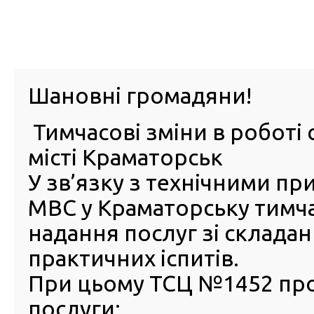
м. Павл
Шановні громадяни!
Тимчасові зміни в роботі 
ПРО
ПОСЛУГИ
КАБІНЕТ
Е-ЗАПИС
КОНТ
місті Краматорськ
У зв’язку з технічними п
РСЦ
ВОДІЯ
Головна
Новини
Мобільний сервісний центр МВС продемонстрував м
МВС у Краматорську тимч
державний сервіс у всіх куточках Донеччини
надання послуг зі склада
Мобільний сервісний цент
практичних іспитів.
продемонстрував маріупол
При цьому ТСЦ №1452 пр
як громадяни отримають
послуги:
якісний державний сервіс у