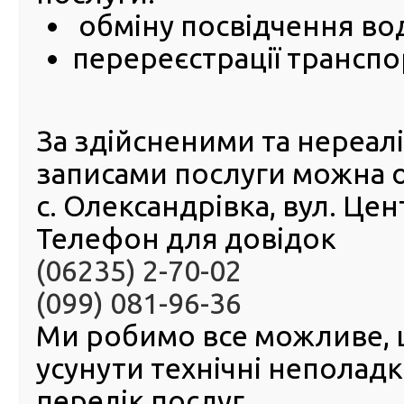
куточках Донеччини
обміну посвідчення во
перереєстрації транспо
20 Травня 2019
18 
поточн
Театра
За здійсненими та нереа
міста 
пройш
записами послуги можна 
«День к
якому 
с. Олександрівка, вул. Це
Збро
Телефон для довідок
України,
Міністе
(06235) 2-70-02
внутріш
тому
(099) 081-96-36
мобільній сервісний центр МВС представили сво
техніку.
Ми робимо все можливе,
Кожен бажаючий мав можливість відчути с
пересувного сервісного центру МВС та побачити, я
усунути технічні неполад
отримають послуги з реєстрації та перереєстрації а
перелік послуг.
посвідчення водія та інші адміністративні послуги.