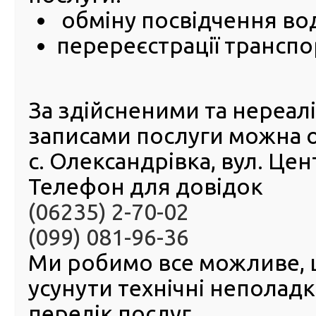
обміну посвідчення во
травня 
року пр
перереєстрації транспо
сервісн
МВС в Д
області
своє ви
вбрання
За здійсненими та нереа
Підтри
українс
записами послуги можна 
націона
с. Олександрівка, вул. Це
традицій
піднімає дух патріотизму та передає любов до рідного
Телефон для довідок
Вишиванка — символ самобутності та краси української
відмінна риса українців у всьому світі. Сервісні центри 
(06235) 2-70-02
радістю долучаються до таких заходів, які покликані з
(099) 081-96-36
українські традиції створення та носіння вишитого одяг
Ми робимо все можливе,
усунути технічні неполад
перелік послуг.