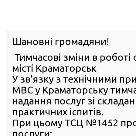
м. Павл
Шановні громадяни!
Тимчасові зміни в роботі 
ПРО
ПОСЛУГИ
КАБІНЕТ
Е-ЗАПИС
КОНТ
місті Краматорськ
У зв’язку з технічними п
РСЦ
ВОДІЯ
Головна
Новини
Сервісні центри МВС на Донеччині
МВС у Краматорську тимч
Сервісні центри МВС на
надання послуг зі склада
Донеччині за покликом се
практичних іспитів.
одягли свої вишиті сорочки
При цьому ТСЦ №1452 пр
16 Травня 2019
послуги:
Традиці