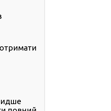
в
 отримати
видше
ти повний