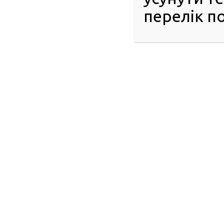
перелік по
© 2016-2026 Регіональний сервісний центр ГСЦ МВС в
Донецькій, Луганській областях, Автономній Республіці
Крим та м. Севастополі
51404, м. Павлоград, вул. Дніпровська, 10
Інформаційний центр: 063-395-35-61