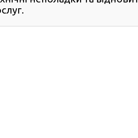
слуг.
ПРО РСЦ
ПОСЛУГИ
Хто ми
Обов’язковий
Керівництво ГСЦ
технічний контроль
Структура
Порядок доступу до
Розпорядок роботи
НАІС
Графіки особистого
FAQ
прийому