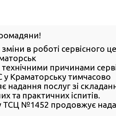
063-395-35-61
Успіхи 
оград
ромадяни!
 зміни в роботі сервісного 
ІЯ
Е-ЗАПИС
КОНТАКТИ
БЕЗБАР’ЄРН
аматорськ
 з технічними причинами серв
дміністративну послугу з реєстрації та перереєстрації в сервісни
 у Краматорську тимчасово
тримати адміністративну
є надання послуг зі складан
єстрації в сервісних центрах
х та практичних іспитів.
 ТСЦ №1452 продовжує нада
року набула чинності постанова Кабінету Міністрів