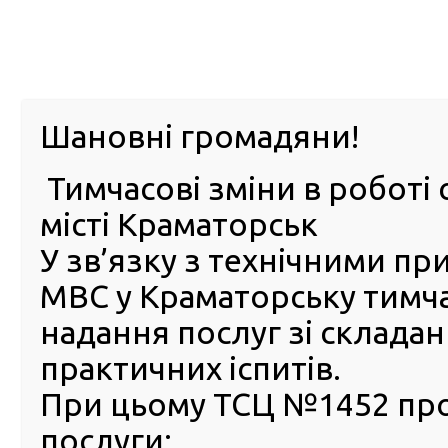
м. Павл
Шановні громадяни!
Тимчасові зміни в роботі 
ПРО
ПОСЛУГИ
КАБІНЕТ
Е-ЗАПИС
КОНТ
місті Краматорськ
У зв’язку з технічними п
РСЦ
ВОДІЯ
Головна
Новини
Сервісні центри МВС поповнили м
МВС у Краматорську тимч
Сервісні центри МВС попо
надання послуг зі склада
місцеву казну на 4,7 мільй
практичних іспитів.
гривень
При цьому ТСЦ №1452 пр
01 Серпня 2018
послуги:
За пі