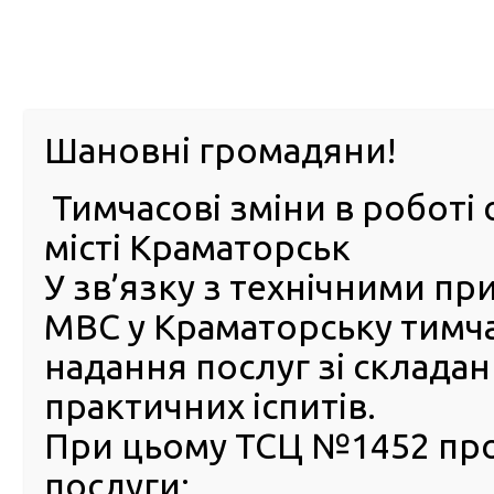
м. Павл
Шановні громадяни!
Тимчасові зміни в роботі 
ПРО
ПОСЛУГИ
КАБІНЕТ
Е-ЗАПИС
КОНТ
місті Краматорськ
У зв’язку з технічними п
РСЦ
ВОДІЯ
Головна
Новини
У середу, 13 вересня, відбудеться презентація ново
МВС у Краматорську тимч
Подільський
надання послуг зі склада
У середу, 13 вересня,
практичних іспитів.
відбудеться презентація н
При цьому ТСЦ №1452 пр
сервісного центру МВС у м.
послуги:
Кам’янець-Подільський