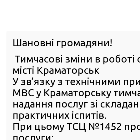
м. Павл
Шановні громадяни!
Тимчасові зміни в роботі 
ПРО
ПОСЛУГИ
КАБІНЕТ
Е-ЗАПИС
КОНТ
місті Краматорськ
У зв’язку з технічними п
РСЦ
ВОДІЯ
Головна
Новини
Мобільний сервісний центр МВС 
МВС у Краматорську тимч
Мобільний сервісний цент
надання послуг зі склада
запрацював на Одещині
практичних іспитів.
25 Травня 2017
При цьому ТСЦ №1452 пр
Місто 
послуги:
пер