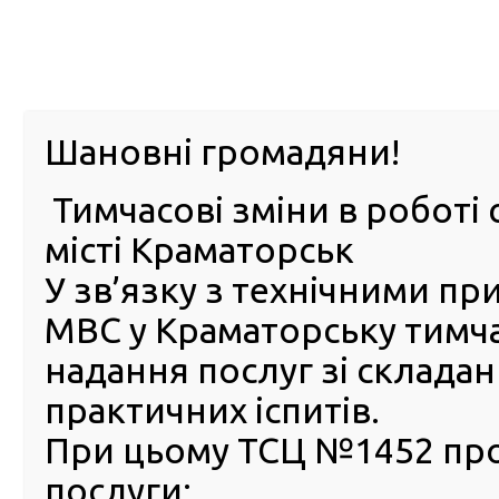
м. Павл
Шановні громадяни!
Тимчасові зміни в роботі 
ПРО
ПОСЛУГИ
КАБІНЕТ
Е-ЗАПИС
КОНТ
місті Краматорськ
У зв’язку з технічними п
РСЦ
ВОДІЯ
Головна
Новини
21 грудня у Прилуках відкрився 
МВС у Краматорську тимч
21 грудня у Прилуках відк
надання послуг зі склада
новий сервісний центр МВ
практичних іспитів.
21 Грудня 2016
При цьому ТСЦ №1452 пр
21 г
послуги:
Прилук