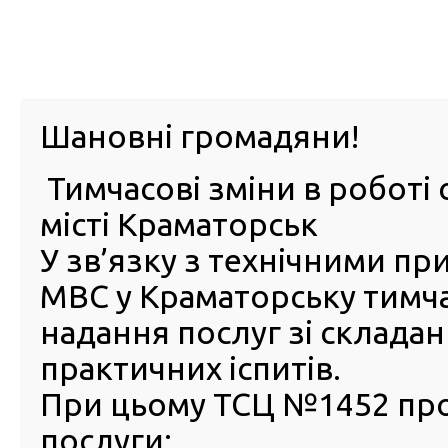
м. Павл
Шановні громадяни!
Тимчасові зміни в роботі 
ПРО
ПОСЛУГИ
КАБІНЕТ
Е-ЗАПИС
КОНТ
місті Краматорськ
У зв’язку з технічними п
РСЦ
ВОДІЯ
Головна
Новини
У Сєвєродонецьку відкрився нов
МВС у Краматорську тимч
У Сєвєродонецьку відкрив
надання послуг зі склада
новий сервісний центр МВ
практичних іспитів.
23 Листопада 2016
При цьому ТСЦ №1452 пр
У 
послуги:
Сєвєро