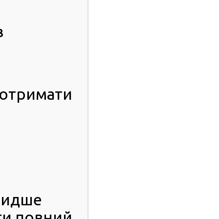
в
 отримати
видше
ти повний