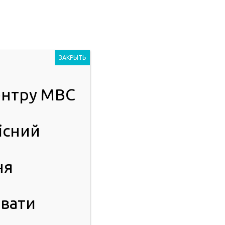
Людям із
2023
порушенням
ЗАКРЫТЬ
зору
центру МВС
ІСТЬ
ПУБЛІЧНА ІНФОРМАЦІЯ
існий
ня
вати