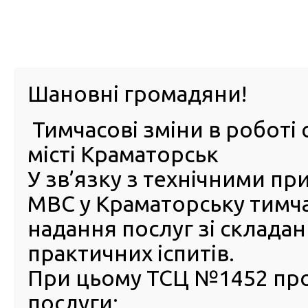
м. Павл
Шановні громадяни!
Тимчасові зміни в роботі 
ПРО
ПОСЛУГИ
КАБІНЕТ
Е-ЗАПИС
КОНТ
місті Краматорськ
У зв’язку з технічними п
РСЦ
ВОДІЯ
Головна
Новини
Затримано злочинця
МВС у Краматорську тимч
Затримано злочинця
надання послуг зі склада
практичних іспитів.
31 Березня 2016
Основною метою діяльності сервісних центрів МВС 
При цьому ТСЦ №1452 пр
широкого послуг населенню, передусім пов’язаних з
послуги:
використанням транспортних засобів. Проте зміст цієї 