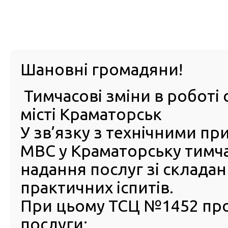
м. Павл
Шановні громадяни!
Тимчасові зміни в роботі 
ПРО
ПОСЛУГИ
КАБІНЕТ
Е-ЗАПИС
КОНТ
місті Краматорськ
У зв’язку з технічними п
РСЦ
ВОДІЯ
Головна
У яких країнах світу можна користуватися національ
МВС у Краматорську тимч
міжнародні посвідчення водія?
надання послуг зі склада
У яких країнах світу можна
практичних іспитів.
користуватися національн
При цьому ТСЦ №1452 пр
посвідченням водія, а у як
послуги:
визнаються лише міжнаро