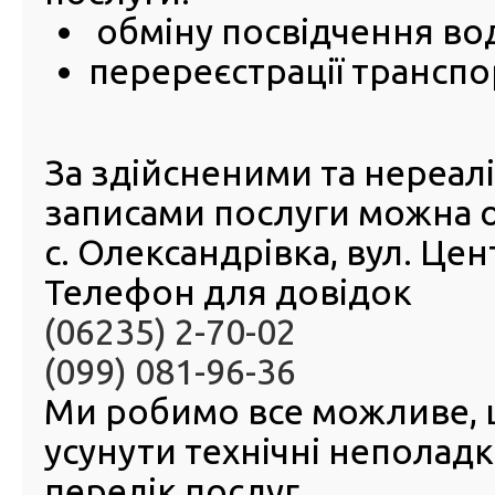
посвідчення водія?
обміну посвідчення во
перереєстрації транспо
Перелік країн, у яких
Перелік країн, на територі
визнається українське
керувати транспортним за
національне посвідчення
за наявності міжнародного 
водія(відповідно до
водія(відповідно до Ж
Віденської Конвенції
За здійсненими та нереа
Конвенції
про дорожній рух 1968
записами послуги можна 
про дорожній рух 1949 року
року)
с. Олександрівка, вул. Це
АвстріяАзербайджан
АвстраліяАлбанія
Телефон для довідок
Албанія
Алжир
Вірменія
Андорра
(06235) 2-70-02
Багамские Острова
Аргентина
(099) 081-96-36
Бахрейн
Бангладеш
Ми робимо все можливе,
Білорусь
Беліз
усунути технічні неполад
Бельгія
Бенін
перелік послуг.
Болгарія
Ботсвана